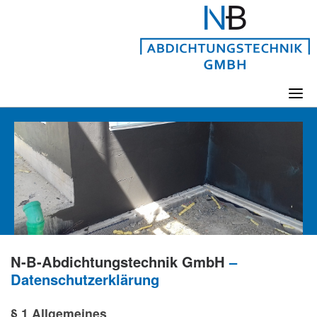
Skip
to
content
N-B-Abdichtungstechnik GmbH
–
Datenschutzerklärung
§ 1 Allgemeines