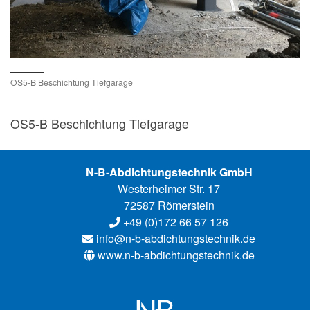
OS5-B Beschichtung Tiefgarage
OS5-B Beschichtung Tiefgarage
N-B-Abdichtungstechnik GmbH
Westerheimer Str. 17
72587 Römerstein
+49 (0)172 66 57 126
info@n-b-abdichtungstechnik.de
www.n-b-abdichtung
stechnik.de