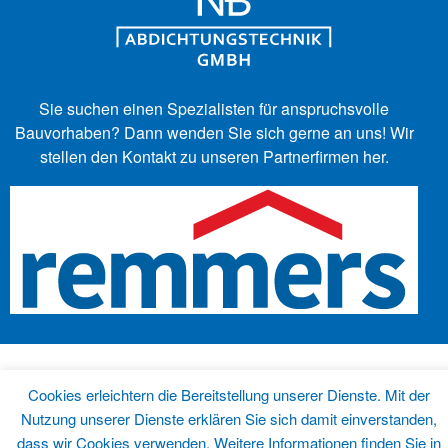
Sie suchen einen Spezialisten für anspruchsvolle
Bauvorhaben?
Dann wenden Sie sich gerne an uns! Wir
stellen den Kontakt zu unseren Partnerfirmen her.
Impressum
Cookies erleichtern die Bereitstellung unserer Dienste. Mit der
Datenschutz
Nutzung unserer Dienste erklären Sie sich damit einverstanden,
Haftungsausschluss
dass wir Cookies verwenden. Weitere Informationen finden Sie in
Streitschlichtung